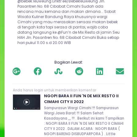
@bebek.leuweung Linktr.ee/Bebekleuweung Jln. 
Pasantren No. 68 Cibabat Cimahi Sudah ada 
rencana mau kemana dan makan dimana... Sobat 
Wisata Kuliner Bandung Raya khususnya wargi 
Cimahi yang mau merasakan sensasi makan bebek 
di tengah kota tapi serasa di pantai, wajib coba 
datang langsung ke @Fun’n de Mix Resto di jamin Seu 
HAH Jln. Pasantren No. 68 Cibabat Cimahi Buka setiap 
hari pukul 11.00 s.d 20.00 WIB
Bagikan Lewat:
Anda harus login untuk memberikan komentar
NGOPI BARA II FUN 'N DE MIX RESTO II
CIMAHI CITY II 2022
Sampurasun Wargi Cimahi !!! Sampurasun
Wargi Jawa Barat !!! Salam Sehat
Kasadayana ,,, !!! . Berikut ini kami Tampilkan
: NGOPI BARA II FUN 'N DE MIX RESTO II CIMAHI
CITY II 2022 . DALAM ACARA : NGOPI BARA (
NGOPI BARENG DISBUDPARPORA ) . Little