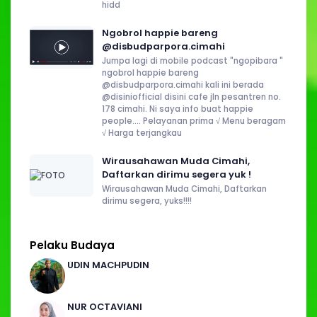
hidd
Ngobrol happie bareng
@disbudparpora.cimahi
Jumpa lagi di mobile podcast "ngopibara "
ngobrol happie bareng
@disbudparpora.cimahi kali ini berada
@disiniofficial disini cafe jln pesantren no.
178 cimahi. Ni saya info buat happie
people.... Pelayanan prima √ Menu beragam
√ Harga terjangkau
Wirausahawan Muda Cimahi,
Daftarkan dirimu segera yuk !
Wirausahawan Muda Cimahi, Daftarkan
dirimu segera, yuks!!!!
Pelaku Budaya
UDIN MACHPUDIN
NUR OCTAVIANI