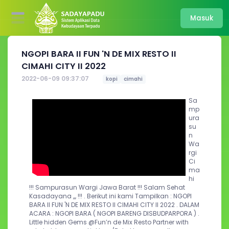
Masuk
NGOPI BARA II FUN 'N DE MIX RESTO II
CIMAHI CITY II 2022
2022-06-09 09:37:07
kopi
cimahi
Sa
mp
ura
su
n 
Wa
rgi 
Ci
ma
hi 
!!! Sampurasun Wargi Jawa Barat !!! Salam Sehat 
Kasadayana ,,, !!! . Berikut ini kami Tampilkan : NGOPI 
BARA II FUN 'N DE MIX RESTO II CIMAHI CITY II 2022 . DALAM 
ACARA : NGOPI BARA ( NGOPI BARENG DISBUDPARPORA ) . 
Little hidden Gems @Fun’n de Mix Resto Partner with 