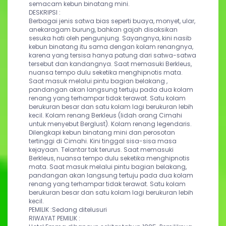
semacam kebun binatang mini.
DESKRIPSI :
Berbagai jenis satwa bias seperti buaya, monyet, ular, 
anekaragam burung, bahkan gajah disaksikan 
sesuka hati oleh pengunjung. Sayangnya, kini nasib 
kebun binatang itu sama dengan kolam renangnya, 
karena yang tersisa hanya patung dari satwa-satwa 
tersebut dan kandangnya. Saat memasuki Berkleus, 
nuansa tempo dulu seketika menghipnotis mata. 
Saat masuk melalui pintu bagian belakang , 
pandangan akan langsung tertuju pada dua kolam 
renang yang terhampar tidak terawat. Satu kolam 
berukuran besar dan satu kolam lagi berukuran lebih 
kecil. Kolam renang Berkleus (lidah orang Cimahi 
untuk menyebut Berglust). Kolam renang legendaris. 
Dilengkapi kebun binatang mini dan perosotan 
tertinggi di Cimahi. Kini tinggal sisa-sisa masa 
kejayaan. Telantar tak terurus. Saat memasuki 
Berkleus, nuansa tempo dulu seketika menghipnotis 
mata. Saat masuk melalui pintu bagian belakang, 
pandangan akan langsung tertuju pada dua kolam 
renang yang terhampar tidak terawat. Satu kolam 
berukuran besar dan satu kolam lagi berukuran lebih 
kecil.
PEMILIK :
Sedang ditelusuri
RIWAYAT PEMILIK :