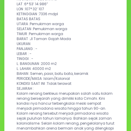
LAT :
6° 53’ 14.986”
LON :
107° 32’ 107
KETINGGIAN :
7336 mdpl
BATAS BATAS
UTARA :
Pemukiman warga
SELATAN :
Pemukiman warga
TIMUR :
Pemukiman warga
BARAT :
Jl Taman Gajah Mada
UKURAN
PANJANG : -
LEBAR : -
TINGGI : -
L. BANGUNAN :
2000 m2
L. LAHAN :
40000 m2
BAHAN :
Semen, pasir, batu bata, keramik
PERIODE/MASA :
Islam/Kolonial
KONDISI SAAT INI :
Tidak terawat
SEJARAH :
Kolam renang berkleus merupakan salah satu kolam 
renang bersejarah yang dimiliki kota Cimahi. Kini 
kondisi nya hancur terbengkalai meski sempat 
menjadi primadona wisata hingga tahun 90-an. 
Kolam renang tersebut menjadi primadona wisata 
sejak puluhan tahun lamanya. Bahkan sejak zaman 
kolonialisme. Selain kolam renang, pengelolanya turut 
menambahkan arena bermain anak yang dilengkapi 