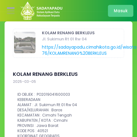
Masuk
KOLAM RENANG BERKLEUS
Jl. Sukimun Rt 01 Rw 04
https://sadayapadu.cimahikota.go.id/wisata
76/KOLAMRENANG%20BERKLEUS
KOLAM RENANG BERKLEUS
2025-03-05
ID OBJEK :  
PO2019041600003
KEBERADAAN
ALAMAT : 
Jl. Sukimun Rt 01 Rw 04
DESA/KELURAHAN : Baros
KECAMATAN : Cimahi Tengah
KABUPATEN / KOTA : Cimahi
PROVINSI : Jawa Barat
KODE POS : 40521
KOORDINAT GEOGRAFIS 